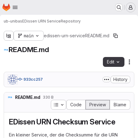
Homepage
Skip to main content
M
ub-unibas
EDissen URN Service
Repository
main
edissen-urn-service
README.md
README.md
Edit
Fil
History
933cc257
README.md
330 B
Table of contents
Code
Preview
Blame
EDissen URN Checksum Service
Ein kleiner Service, der die Checksumme für die URN